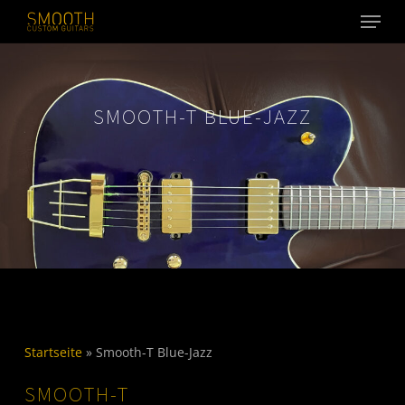
Menu
Skip
to
Close
main
Menu
content
SMOOTH-T BLUE-JAZZ
Startseite
»
Smooth-T Blue-Jazz
SMOOTH-T