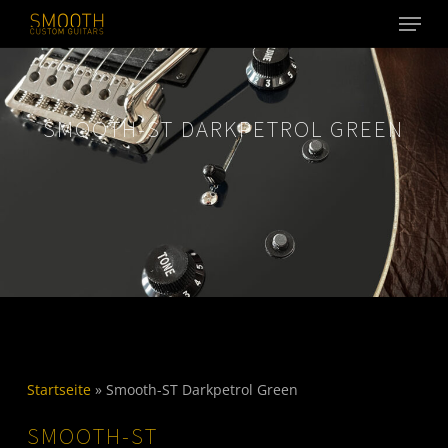
Menu
Skip
to
main
content
SMOOTH-ST DARKPETROL GREEN
Startseite
»
Smooth-ST Darkpetrol Green
SMOOTH-ST