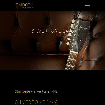
Menu
Skip
to
Close
main
Menu
content
SILVERTONE 1448
Startseite
»
Silvertone 1448
SILVERTONE 1448